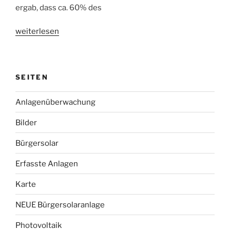
ergab, dass ca. 60% des
„Solarkataster
weiterlesen
für
Rudolstadt
verfügbar“
SEITEN
Anlagenüberwachung
Bilder
Bürgersolar
Erfasste Anlagen
Karte
NEUE Bürgersolaranlage
Photovoltaik