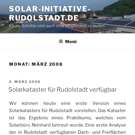
Zum
SOLAR-INITIATIVE-
Inhalt
RUDOLSTADT.DE
springen
Kleine Schritte sind auch eine Möglichkeit zu laufen
Menü
MONAT:
MÄRZ 2008
VERÖFFENTLICHT
2. MÄRZ 2008
AM
Solarkataster für Rudolstadt verfügbar
Wir können heute eine erste Version eines
Solarkatasters für Rudolstadt vorstellen. Das Kataster
ist das Ergebnis eines Praktikums, welches vom
Solarbüro Reinhard betreut wurde. Eine erste Analyse
der in Rudolstadt verfügbaren Dach- und Freiflächen