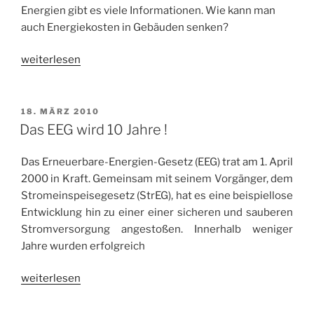
Energien gibt es viele Informationen. Wie kann man
auch Energiekosten in Gebäuden senken?
„Solartreff
weiterlesen
am
5.
September
VERÖFFENTLICHT
18. MÄRZ 2010
AM
2011“
Das EEG wird 10 Jahre !
Das Erneuerbare-Energien-Gesetz (EEG) trat am 1. April
2000 in Kraft. Gemeinsam mit seinem Vorgänger, dem
Stromeinspeisegesetz (StrEG), hat es eine beispiellose
Entwicklung hin zu einer einer sicheren und sauberen
Stromversorgung angestoßen. Innerhalb weniger
Jahre wurden erfolgreich
„Das
weiterlesen
EEG
wird