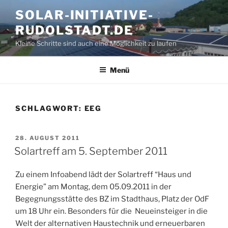
Zum
SOLAR-INITIATIVE-
Inhalt
RUDOLSTADT.DE
springen
Kleine Schritte sind auch eine Möglichkeit zu laufen
Menü
SCHLAGWORT:
EEG
VERÖFFENTLICHT
28. AUGUST 2011
AM
Solartreff am 5. September 2011
Zu einem Infoabend lädt der Solartreff “Haus und
Energie” am Montag, dem 05.09.2011 in der
Begegnungsstätte des BZ im Stadthaus, Platz der OdF
um 18 Uhr ein. Besonders für die Neueinsteiger in die
Welt der alternativen Haustechnik und erneuerbaren