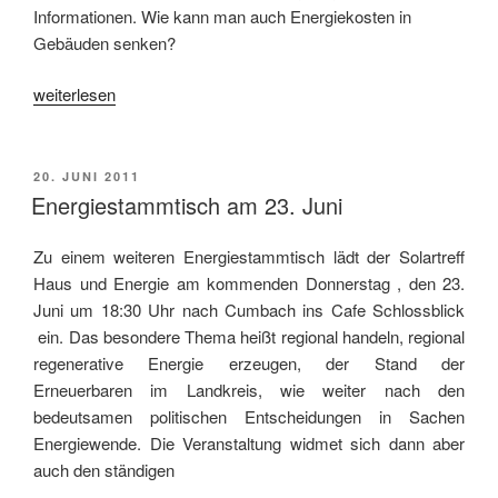
Informationen. Wie kann man auch Energiekosten in
Gebäuden senken?
„Solartreff
weiterlesen
am
5.
September
VERÖFFENTLICHT
20. JUNI 2011
AM
2011“
Energiestammtisch am 23. Juni
Zu einem weiteren Energiestammtisch lädt der Solartreff
Haus und Energie am kommenden Donnerstag , den 23.
Juni um 18:30 Uhr nach Cumbach ins Cafe Schlossblick
ein. Das besondere Thema heißt regional handeln, regional
regenerative Energie erzeugen, der Stand der
Erneuerbaren im Landkreis, wie weiter nach den
bedeutsamen politischen Entscheidungen in Sachen
Energiewende. Die Veranstaltung widmet sich dann aber
auch den ständigen