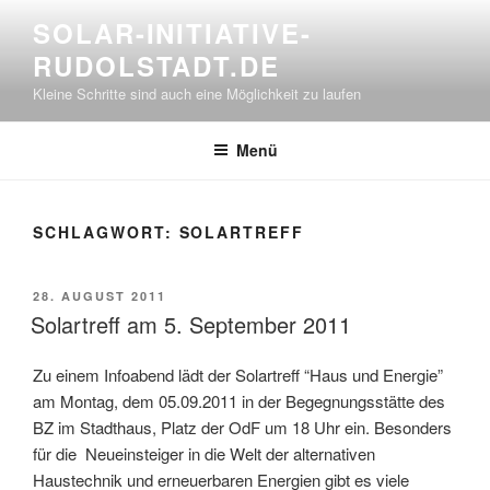
Zum
SOLAR-INITIATIVE-
Inhalt
RUDOLSTADT.DE
springen
Kleine Schritte sind auch eine Möglichkeit zu laufen
Menü
SCHLAGWORT:
SOLARTREFF
VERÖFFENTLICHT
28. AUGUST 2011
AM
Solartreff am 5. September 2011
Zu einem Infoabend lädt der Solartreff “Haus und Energie”
am Montag, dem 05.09.2011 in der Begegnungsstätte des
BZ im Stadthaus, Platz der OdF um 18 Uhr ein. Besonders
für die Neueinsteiger in die Welt der alternativen
Haustechnik und erneuerbaren Energien gibt es viele