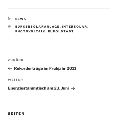
KATEGORIEN
NEWS
SCHLAGWÖRTER
BÜRGERSOLARANLAGE
,
INTERSOLAR
,
PHOTOVOLTAIK
,
RUDOLSTADT
Beitragsnavigation
Vorheriger
ZURÜCK
Beitrag
Rekorderträge im Frühjahr 2011
Nächster
WEITER
Beitrag
Energiestammtisch am 23. Juni
SEITEN